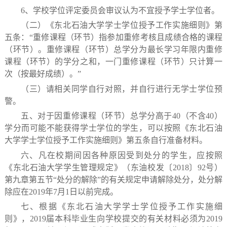
6
、学校学位评定委员会审议认为不宜授予学士学位者。
（二）《东北石油大学学士学位授予工作实施细则》第
五条：“重修课程（环节）指参加重修考核且成绩合格的课程
（环节）。重修课程（环节）总学分为最长学习年限内重修
课程（环节）的学分之和，一门重修课程（环节）只计算一
次（按最好成绩）。”
（三）请相关同学自行对照，并自行进行无学士学位预
警。
五、对于因重修课程（环节）总学分高于
40
（不含
40
）
学分而可能不能获得学士学位的学生，可以按照《东北石油
大学学士学位授予工作实施细则》第五条自行准备材料。
六、凡在校期间因各种原因受到处分的学生，应按照
《东北石油大学学生管理规定》（东油校发〔
2018
〕
92
号）
第九章第五节“处分的解除”的有关规定申请解除处分，处分解
除应在
2019
年
7
月
1
日
以前完成。
七、根据《东北石油大学学士学位授予工作实施细
则》，
2019
届本科毕业生向学校提交的有关材料必须为
2019