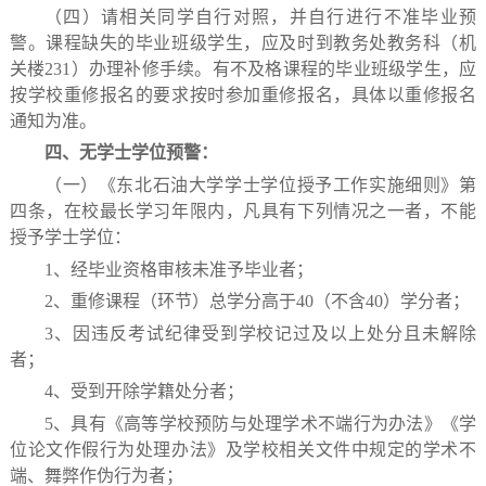
（四）请相关同学自行对照，并自行进行不准毕业预
警。课程缺失的毕业班级学生，应及时到教务处教务科（机
关楼
231
）办理补修手续。有不及格课程的毕业班级学生，应
按学校重修报名的要求按时参加重修报名，具体以重修报名
通知为准。
四、无学士学位预警：
（一）《东北石油大学学士学位授予工作实施细则》第
四条，在校最长学习年限内，凡具有下列情况之一者，不能
授予学士学位：
1
、经毕业资格审核未准予毕业者；
2
、重修课程（环节）总学分高于
40
（不含
40
）学分者；
3
、因违反考试纪律受到学校记过及以上处分且未解除
者；
4
、受到开除学籍处分者；
5
、具有《高等学校预防与处理学术不端行为办法》《学
位论文作假行为处理办法》及学校相关文件中规定的学术不
端、舞弊作伪行为者；