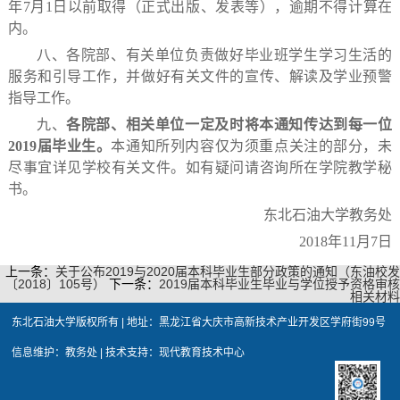
年
7
月
1
日
以前取得（正式出版、发表等），逾期不得计算在
内。
八、各院部、有关单位负责做好毕业班学生学习生活的
服务和引导工作，并做好有关文件的宣传、解读及学业预警
指导工作。
九、
各院部、相关单位一定及时将本通知传达到每一位
2019
届毕业生。
本通知所列内容仅为须重点关注的部分，未
尽事宜详见学校有关文件。如有疑问请咨询所在学院教学秘
书。
东北石油大学教务处
2018
年
11
月
7
日
上一条：
关于公布2019与2020届本科毕业生部分政策的通知（东油校发
〔2018〕105号）
下一条：
2019届本科毕业生毕业与学位授予资格审核
相关材料
东北石油大学版权所有 | 地址：黑龙江省大庆市高新技术产业开发区学府街99号
信息维护：教务处 | 技术支持：现代教育技术中心