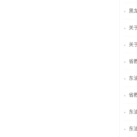
黑
关
关
省
省