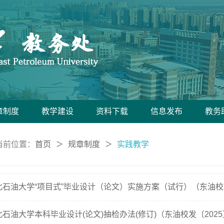
章制度
教学建设
资料下载
信息发布
教务
当前位置：
首页
规章制度
实践教学
＞
＞
北石油大学本科毕业设计(论文)抽检办法(修订)（东油校发〔2025